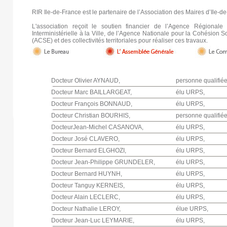
RIR Ile-de-France est le partenaire de l’Association des Maires d’Ile-de
L'association reçoit le soutien financier de l’Agence Régional
Interministérielle à la Ville, de l’Agence Nationale pour la Cohésion S
(ACSE) et des collectivités territoriales pour réaliser ces travaux.
Docteur Olivier AYNAUD,
personne qualifiée
Docteur Marc BAILLARGEAT,
élu URPS,
Docteur François BONNAUD,
élu URPS,
Docteur Christian BOURHIS,
personne qualifiée
DocteurJean-Michel CASANOVA,
élu URPS,
Docteur José CLAVERO,
élu URPS,
Docteur Bernard ELGHOZI,
élu URPS,
Docteur Jean-Philippe GRUNDELER,
élu URPS,
Docteur Bernard HUYNH,
élu URPS,
Docteur Tanguy KERNEIS,
élu URPS,
Docteur Alain LECLERC,
élu URPS,
Docteur Nathalie LEROY,
élue URPS,
Docteur Jean-Luc LEYMARIE,
élu URPS,